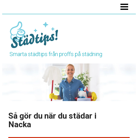
HEM
STÄDA BADRUMMET
STÄDA KÖKET
STÄDA TOALETTEN
Smarta städtips från proffs på städning
VÅRSTÄDNING
HÖSTSTÄDNING
BLOGG
RENGÖRINGSTIPS
Så gör du när du städar i
Nacka