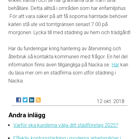
enkelt vänta i och se när grannarna drar fram sina
behållare. Detta alltså i områden som har enfamiljshus.
För att vara säker på att få soporna hämtade behöver
kärlen stå ute vid tomtgränsen senast 7.00 på
morgonen.
Lycka till med städning av hem och trädgård!
Har du funderingar kring hantering av återvinning och
återbruk så kontakta kommunen med frågor. En hel del
information finns även tillgängliga på Nacka.se.
Här
kan
du läsa mer om en städfirma som utför städning i
Nacka.
12 okt. 2018
Andra inlägg
Varför ska kunderna välja ditt städföretag 2025?
Effektiv kontorsstädning i moderna arbetsmiljöer i