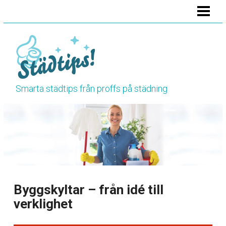
HEM
STÄDA BADRUMMET
STÄDA KÖKET
STÄDA TOALETTEN
Smarta städtips från proffs på städning
VÅRSTÄDNING
HÖSTSTÄDNING
BLOGG
RENGÖRINGSTIPS
Byggskyltar – från idé till
verklighet