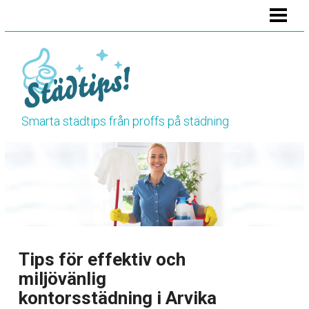
HEM
STÄDA BADRUMMET
STÄDA KÖKET
STÄDA TOALETTEN
Smarta städtips från proffs på städning
VÅRSTÄDNING
HÖSTSTÄDNING
BLOGG
RENGÖRINGSTIPS
Tips för effektiv och
miljövänlig
kontorsstädning i Arvika