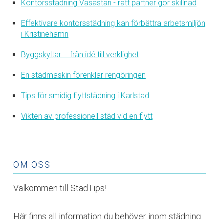
Kontorsstädning Vasastan - rätt partner gör skillnad
Effektivare kontorsstädning kan förbättra arbetsmiljön
i Kristinehamn
Byggskyltar – från idé till verklighet
En städmaskin förenklar rengöringen
Tips för smidig flyttstädning i Karlstad
Vikten av professionell städ vid en flytt
OM OSS
Välkommen till StädTips!
Här finns all information du behöver inom städning.