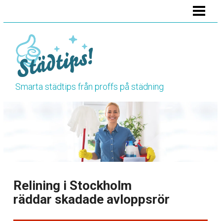
HEM
STÄDA BADRUMMET
STÄDA KÖKET
STÄDA TOALETTEN
Smarta städtips från proffs på städning
VÅRSTÄDNING
HÖSTSTÄDNING
BLOGG
RENGÖRINGSTIPS
Relining i Stockholm
räddar skadade avloppsrör