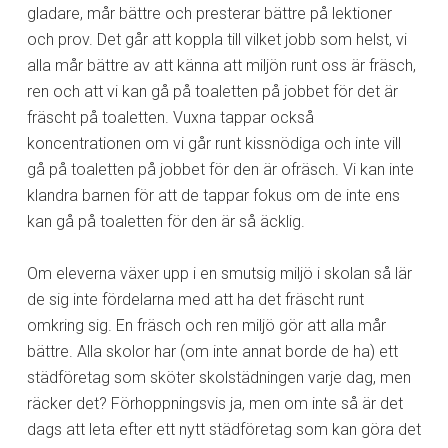
gladare, mår bättre och presterar bättre på lektioner
och prov. Det går att koppla till vilket jobb som helst, vi
alla mår bättre av att känna att miljön runt oss är fräsch,
ren och att vi kan gå på toaletten på jobbet för det är
fräscht på toaletten. Vuxna tappar också
koncentrationen om vi går runt kissnödiga och inte vill
gå på toaletten på jobbet för den är ofräsch. Vi kan inte
klandra barnen för att de tappar fokus om de inte ens
kan gå på toaletten för den är så äcklig.
Om eleverna växer upp i en smutsig miljö i skolan så lär
de sig inte fördelarna med att ha det fräscht runt
omkring sig. En fräsch och ren miljö gör att alla mår
bättre. Alla skolor har (om inte annat borde de ha) ett
städföretag som sköter skolstädningen varje dag, men
räcker det? Förhoppningsvis ja, men om inte så är det
dags att leta efter ett nytt städföretag som kan göra det