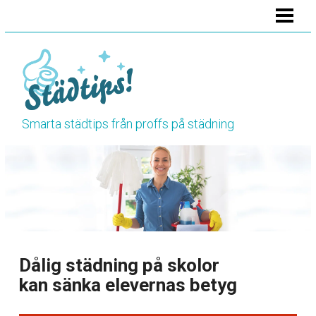
HEM
STÄDA BADRUMMET
STÄDA KÖKET
STÄDA TOALETTEN
Smarta städtips från proffs på städning
VÅRSTÄDNING
HÖSTSTÄDNING
BLOGG
RENGÖRINGSTIPS
Dålig städning på skolor
kan sänka elevernas betyg