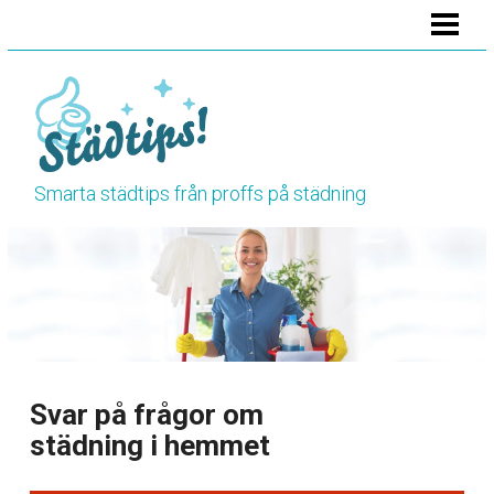
HEM
STÄDA BADRUMMET
STÄDA KÖKET
STÄDA TOALETTEN
Smarta städtips från proffs på städning
VÅRSTÄDNING
HÖSTSTÄDNING
BLOGG
RENGÖRINGSTIPS
Svar på frågor om
städning i hemmet