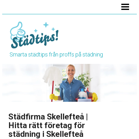
HEM
STÄDA BADRUMMET
STÄDA KÖKET
STÄDA TOALETTEN
Smarta städtips från proffs på städning
VÅRSTÄDNING
HÖSTSTÄDNING
BLOGG
RENGÖRINGSTIPS
Städfirma Skellefteå |
Hitta rätt företag för
städning i Skellefteå