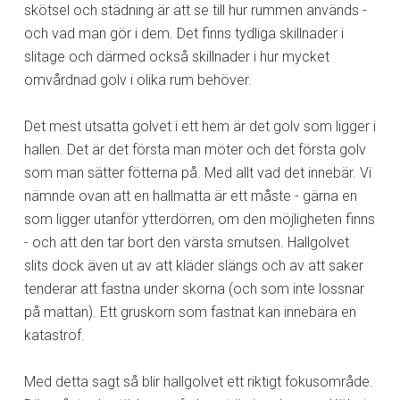
skötsel och städning är att se till hur rummen används -
och vad man gör i dem. Det finns tydliga skillnader i
slitage och därmed också skillnader i hur mycket
omvårdnad golv i olika rum behöver.
Det mest utsatta golvet i ett hem är det golv som ligger i
hallen. Det är det första man möter och det första golv
som man sätter fötterna på. Med allt vad det innebär. Vi
nämnde ovan att en hallmatta är ett måste - gärna en
som ligger utanför ytterdörren, om den möjligheten finns
- och att den tar bort den värsta smutsen. Hallgolvet
slits dock även ut av att kläder slängs och av att saker
tenderar att fastna under skorna (och som inte lossnar
på mattan). Ett gruskorn som fastnat kan innebära en
katastrof.
Med detta sagt så blir hallgolvet ett riktigt fokusområde.