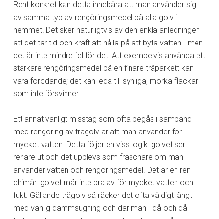
Rent konkret kan detta innebära att man använder sig
av samma typ av rengöringsmedel på alla golv i
hemmet. Det sker naturligtvis av den enkla anledningen
att det tar tid och kraft att hålla på att byta vatten - men
det är inte mindre fel för det. Att exempelvis använda ett
starkare rengöringsmedel på en finare träparkett kan
vara förödande; det kan leda till synliga, mörka fläckar
som inte försvinner.
Ett annat vanligt misstag som ofta begås i samband
med rengöring av trägolv är att man använder för
mycket vatten. Detta följer en viss logik: golvet ser
renare ut och det upplevs som fräschare om man
använder vatten och rengöringsmedel. Det är en ren
chimär: golvet mår inte bra av för mycket vatten och
fukt. Gällande trägolv så räcker det ofta väldigt långt
med vanlig dammsugning och där man - då och då -