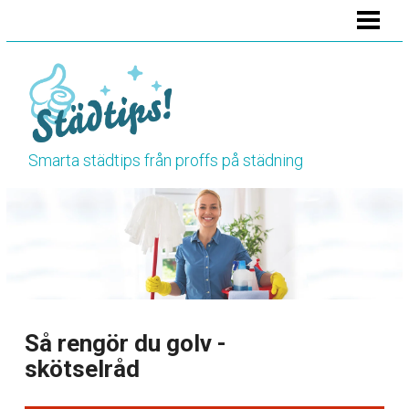
HEM
STÄDA BADRUMMET
STÄDA KÖKET
STÄDA TOALETTEN
Smarta städtips från proffs på städning
VÅRSTÄDNING
HÖSTSTÄDNING
BLOGG
RENGÖRINGSTIPS
Så rengör du golv -
skötselråd