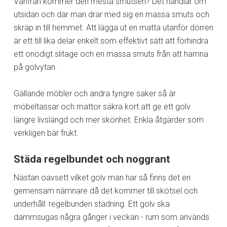
Varifrån kommer den mesta smutsen? Det handlar om
utsidan och där man drar med sig en massa smuts och
skräp in till hemmet. Att lägga ut en matta utanför dörren
är ett till lika delar enkelt som effektivt sätt att förhindra
ett onödigt slitage och en massa smuts från att hamna
på golvytan.
Gällande möbler och andra tyngre saker så är
möbeltassar och mattor säkra kort att ge ett golv
längre livslängd och mer skönhet. Enkla åtgärder som
verkligen bär frukt.
Städa regelbundet och noggrant
Nästan oavsett vilket golv man har så finns det en
gemensam nämnare då det kommer till skötsel och
underhåll: regelbunden städning. Ett golv ska
dammsugas några gånger i veckan - rum som används