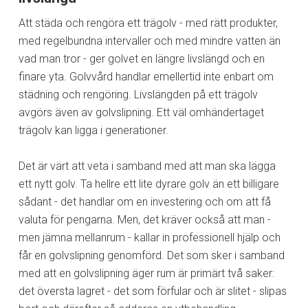
Att städa och rengöra ett trägolv - med rätt produkter,
med regelbundna intervaller och med mindre vatten än
vad man tror - ger golvet en längre livslängd och en
finare yta. Golvvård handlar emellertid inte enbart om
städning och rengöring. Livslängden på ett trägolv
avgörs även av golvslipning. Ett väl omhändertaget
trägolv kan ligga i generationer.
Det är värt att veta i samband med att man ska lägga
ett nytt golv. Ta hellre ett lite dyrare golv än ett billigare
sådant - det handlar om en investering och om att få
valuta för pengarna. Men, det kräver också att man -
men jämna mellanrum - kallar in professionell hjälp och
får en golvslipning genomförd. Det som sker i samband
med att en golvslipning äger rum är primärt två saker:
det översta lagret - det som förfular och är slitet - slipas