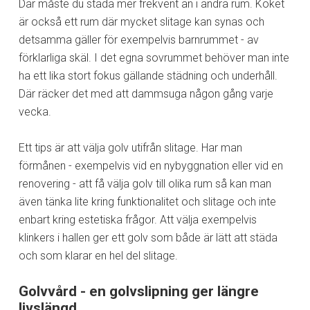
Där måste du städa mer frekvent än i andra rum. Köket
är också ett rum där mycket slitage kan synas och
detsamma gäller för exempelvis barnrummet - av
förklarliga skäl. I det egna sovrummet behöver man inte
ha ett lika stort fokus gällande städning och underhåll.
Där räcker det med att dammsuga någon gång varje
vecka.
Ett tips är att välja golv utifrån slitage. Har man
förmånen - exempelvis vid en nybyggnation eller vid en
renovering - att få välja golv till olika rum så kan man
även tänka lite kring funktionalitet och slitage och inte
enbart kring estetiska frågor. Att välja exempelvis
klinkers i hallen ger ett golv som både är lätt att städa
och som klarar en hel del slitage.
Golvvård - en golvslipning ger längre
livslängd