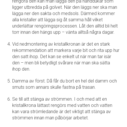
rengöra den kan man lägga den på handdukar som
ligger utbredda på golvet. När den läggs ner ska man
lägga ner den sakta och medsols. Därmed kommer
alla kristaller att lägga sig åt samma håll vilket
underlättar rengöringsprocessen. Låt den alltid bli helt
torr innan den hängs upp – vänta alltså några dagar.
Vid nedmontering av kristallkronan är det en stark
rekommendation att markera varje bit och rita upp hur
den satt ihop. Det kan se enkelt ut när man tar isär
den – men bli betydligt svårare när man ska sätta
ihop den.
Damma av först. Då får du bort en hel del damm och
smuts som annars skulle fastna på trasan.
Se till att stänga av strömmen. I och med att en
kristallkrona lättast rengörs med vatten och vatten
kan vara strömledande är det viktigt att stänga av
strömmen innan man påbörjar arbetet.