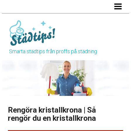
HEM
STÄDA BADRUMMET
STÄDA KÖKET
STÄDA TOALETTEN
Smarta städtips från proffs på städning
VÅRSTÄDNING
HÖSTSTÄDNING
BLOGG
RENGÖRINGSTIPS
Rengöra kristallkrona | Så
rengör du en kristallkrona