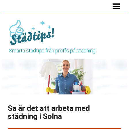
HEM
STÄDA BADRUMMET
STÄDA KÖKET
STÄDA TOALETTEN
Smarta städtips från proffs på städning
VÅRSTÄDNING
HÖSTSTÄDNING
BLOGG
RENGÖRINGSTIPS
Så är det att arbeta med
städning i Solna