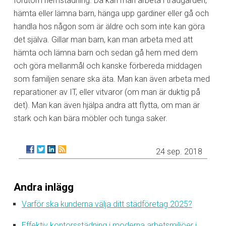
förutom hemstädning. Då kan man arbeta i trädgården,
hämta eller lämna barn, hänga upp gardiner eller gå och
handla hos någon som är äldre och som inte kan göra
det själva. Gillar man barn, kan man arbeta med att
hämta och lämna barn och sedan gå hem med dem
och göra mellanmål och kanske förbereda middagen
som familjen senare ska äta. Man kan även arbeta med
reparationer av IT, eller vitvaror (om man är duktig på
det). Man kan även hjälpa andra att flytta, om man är
stark och kan bära möbler och tunga saker.
24 sep. 2018
Andra inlägg
Varför ska kunderna välja ditt städföretag 2025?
Effektiv kontorsstädning i moderna arbetsmiljöer i