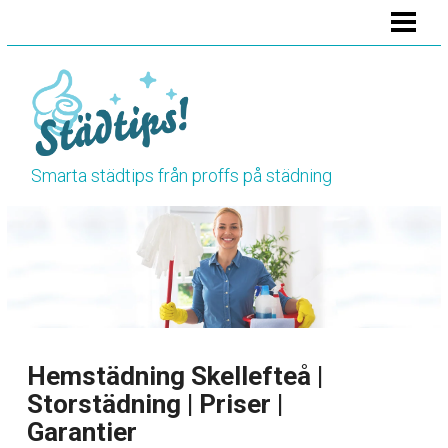
HEM
STÄDA BADRUMMET
STÄDA KÖKET
STÄDA TOALETTEN
Smarta städtips från proffs på städning
VÅRSTÄDNING
HÖSTSTÄDNING
BLOGG
RENGÖRINGSTIPS
Hemstädning Skellefteå |
Storstädning | Priser |
Garantier