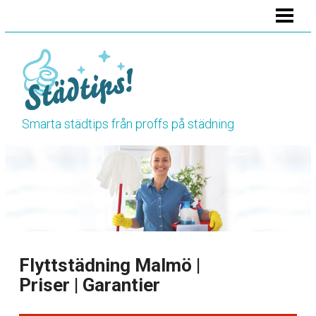
HEM
STÄDA BADRUMMET
STÄDA KÖKET
STÄDA TOALETTEN
Smarta städtips från proffs på städning
VÅRSTÄDNING
HÖSTSTÄDNING
BLOGG
RENGÖRINGSTIPS
Flyttstädning Malmö |
Priser | Garantier